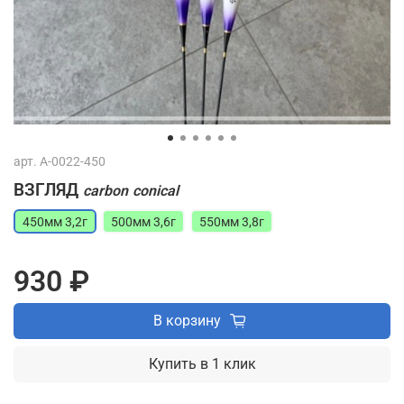
арт.
A-0022-450
ВЗГЛЯД
carbon
conical
450мм 3,2г
500мм 3,6г
550мм 3,8г
930 ₽
В корзину
Купить в 1 клик