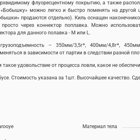
верхвидимому флуоресцентному покрытию, а также распо
 «Бобышку» можно легко и быстро поменять на другой 
обышки» продаются отдельно). Киль оснащен наконечник
 просто через коннектор поплавка. Можно использов
тора для данного полавка - M или L.
/грузоподъемность – 350мм/3,5г*,
400мм/4,8г*, 450м
еняться в зависимости от партии в следствии разной пло
такое удовольствие от процесса ловли, какое не обеспеч
усе. Стоимость указана за 1шт. Высочайшее качество. Сд
arooye
Материал тела