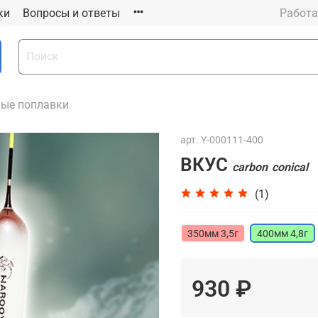
ки
Вопросы и ответы
Работа
ые поплавки
арт.
Y-000111-400
ВКУС
carbon
conical
(1)
350мм 3,5г
400мм 4,8г
930 ₽