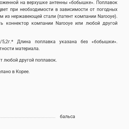
ложенной на верхушке антенны «бобышке». Поплавок
цвет при необходимости в зависимости от погодных
ом из нержавеющей стали (патент компании
Narooye
).
ать коннектор компании
Narooye
или любой другой
м/5,2г.* Длина поплавка указана без «бобышки».
тности материала.
ит любой другой поплавок.
елано в Корее
.
бальса