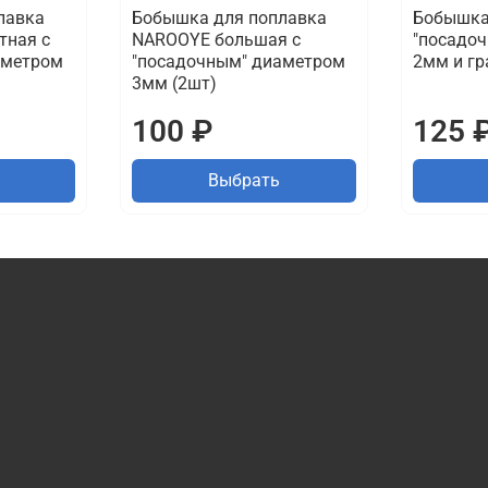
лавка
Бобышка для поплавка
Бобышка
тная с
NAROOYE большая с
"посадо
аметром
"посадочным" диаметром
2мм и гр
3мм (2шт)
100 ₽
125 
Выбрать