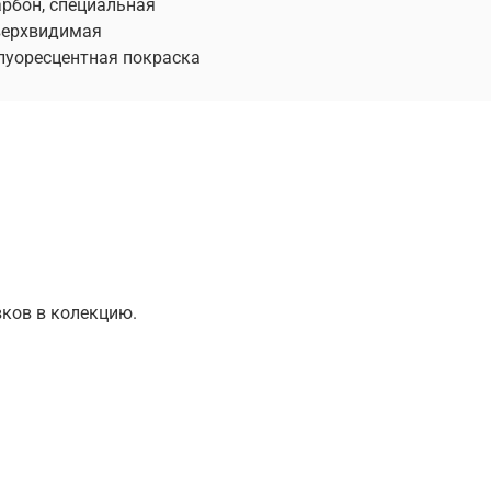
арбон, специальная
верхвидимая
луоресцентная покраска
вков в колекцию.