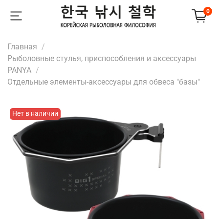
0
Главная
Рыболовные стулья, приспособления и аксессуары
PANYA
Отдельные элементы-аксессуары для обвеса "базы"
Нет в наличии