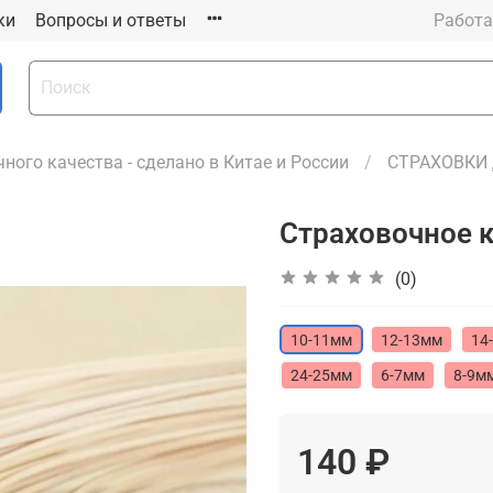
ки
Вопросы и ответы
Работа
ного качества - сделано в Китае и России
СТРАХОВКИ
Страховочное 
(0)
10-11мм
12-13мм
14
24-25мм
6-7мм
8-9м
140 ₽