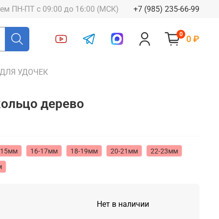
ем ПН-ПТ с 09:00 до 16:00 (МСК)
+7 (985) 235-66-99
0
0 ₽
 ДЛЯ УДОЧЕК
кольцо дерево
-15мм
16-17мм
18-19мм
20-21мм
22-23мм
м
Нет в наличии