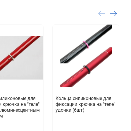
силиконовые для
Кольца силиконовые для
 крючка на "теле"
фиксации крючка на "теле"
с люминесцентным
удочки (6шт)
ом