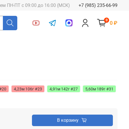
ем ПН-ПТ с 09:00 до 16:00 (МСК)
+7 (985) 235-66-99
0
0 ₽
 #20
4,23м 106г #23
4,91м 142г #27
5,60м 189г #31
В корзину