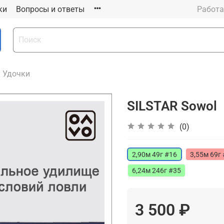
ки
Вопросы и ответы
Работа
Удочки
SILSTAR Sowol
(0)
2,90м 49г #16
3,55м 69г
6,24м 246г #35
3 500 ₽