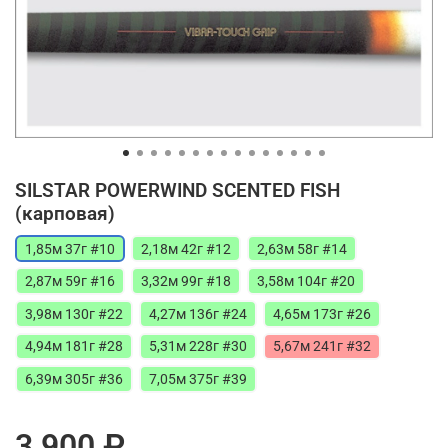
SILSTAR POWERWIND SCENTED FISH
(карповая)
1,85м 37г #10
2,18м 42г #12
2,63м 58г #14
2,87м 59г #16
3,32м 99г #18
3,58м 104г #20
3,98м 130г #22
4,27м 136г #24
4,65м 173г #26
4,94м 181г #28
5,31м 228г #30
5,67м 241г #32
6,39м 305г #36
7,05м 375г #39
3 900 ₽