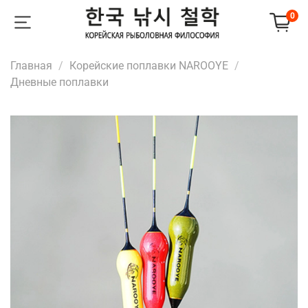
0
Главная
Корейские поплавки NAROOYE
Дневные поплавки