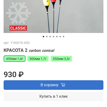
арт.
Y-00076-450
КРАСОТА 2
carbon
conical
450мм 1,4г
500мм 1,7г
550мм 3,3г
930 ₽
В корзину
Купить в 1 клик