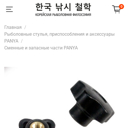
0
Главная
Рыболовные стулья, приспособления и аксессуары
PANYA
Сменные и запасные части PANYA