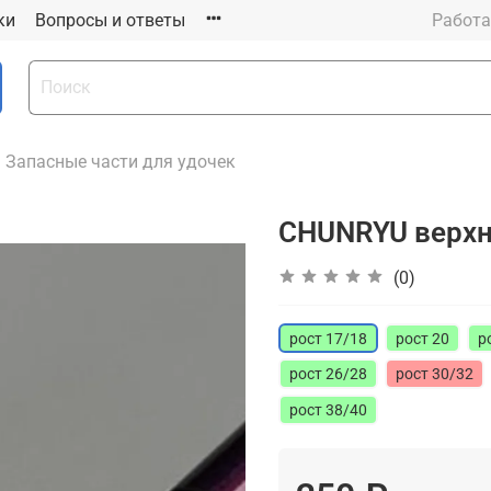
ки
Вопросы и ответы
Работа
Запасные части для удочек
CHUNRYU верхн
(0)
рост 17/18
рост 20
р
рост 26/28
рост 30/32
рост 38/40