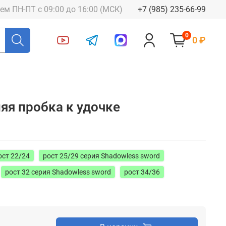
ем ПН-ПТ с 09:00 до 16:00 (МСК)
+7 (985) 235-66-99
0
0 ₽
яя пробка к удочке
ост 22/24
рост 25/29 серия Shadowless sword
рост 32 серия Shadowless sword
рост 34/36